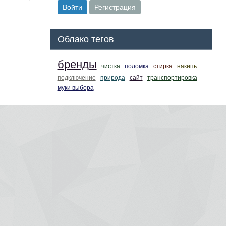
Войти
Регистрация
Облако тегов
бренды
чистка
поломка
стирка
накипь
подключение
природа
сайт
транспортировка
муки выбора