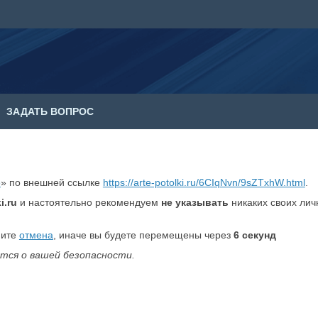
ЗАДАТЬ ВОПРОС
е
» по внешней ссылке
https://arte-potolki.ru/6CIqNvn/9sZTxhW.html
.
i.ru
и настоятельно рекомендуем
не указывать
никаких своих ли
мите
отмена
, иначе вы будете перемещены через
6
секунд
тся о вашей безопасности.