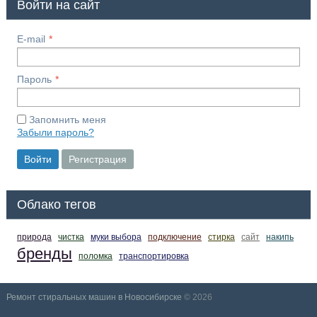
Войти на сайт
E-mail
Пароль
Запомнить меня
Забыли пароль?
Войти
Регистрация
Облако тегов
природа
чистка
муки выбора
подключение
стирка
сайт
накипь
бренды
поломка
транспортировка
Ремонт стиральных машин в Новосибирске
© 2026