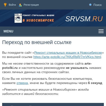
Войти
Регистрация
Поиск
SRVSM
.RU
MENU
Переход по внешней ссылке
Вы покидаете сайт «
Ремонт стиральных машин в Новосибирске
»
по внешней ссылке
https://arte-potolki.ru/7KKzRbR/7mVKjcs.html
.
Мы не несем ответственности за содержимое сайта
arte-
potolki.ru
и настоятельно рекомендуем
не указывать
никаких
своих личных данных на сторонних сайтах.
Если Вы не хотите рисковать безопасностью компьютера,
нажмите
отмена
, иначе вы будете перемещены через
6
секунд
«Ремонт стиральных машин в Новосибирске» всегда
заботится о вашей безопасности.