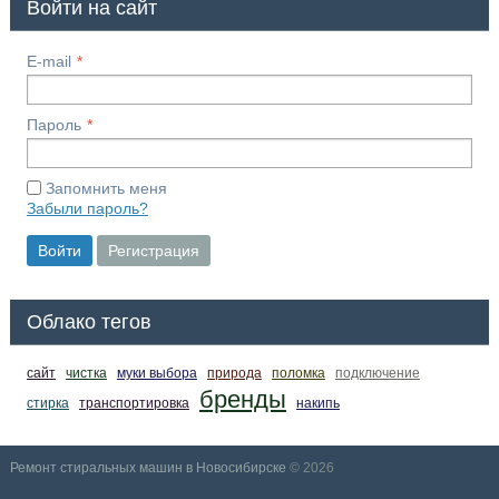
Войти на сайт
E-mail
Пароль
Запомнить меня
Забыли пароль?
Войти
Регистрация
Облако тегов
сайт
чистка
муки выбора
природа
поломка
подключение
бренды
стирка
транспортировка
накипь
Ремонт стиральных машин в Новосибирске
© 2026