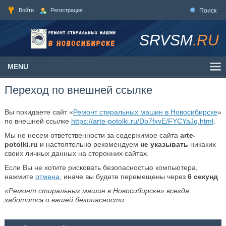
Войти
Регистрация
Поиск
SRVSM
.RU
MENU
Переход по внешней ссылке
Вы покидаете сайт «
Ремонт стиральных машин в Новосибирске
»
по внешней ссылке
https://arte-potolki.ru/Do7fxvE/FYCYaJq.html
.
Мы не несем ответственности за содержимое сайта
arte-
potolki.ru
и настоятельно рекомендуем
не указывать
никаких
своих личных данных на сторонних сайтах.
Если Вы не хотите рисковать безопасностью компьютера,
нажмите
отмена
, иначе вы будете перемещены через
6
секунд
«Ремонт стиральных машин в Новосибирске» всегда
заботится о вашей безопасности.