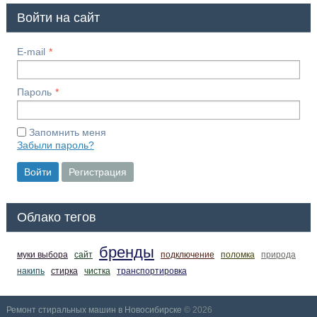
Войти на сайт
E-mail
Пароль
Запомнить меня
Забыли пароль?
Войти
Регистрация
Облако тегов
бренды
муки выбора
сайт
подключение
поломка
природа
накипь
стирка
чистка
транспортировка
Ремонт стиральных машин в Новосибирске
© 2026