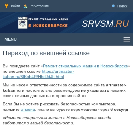
Войти
Регистрация
Поиск
SRVSM
.RU
MENU
Переход по внешней ссылке
Вы покидаете сайт «
Ремонт стиральных машин в Новосибирске
»
по внешней ссылке
https://artmaster-
kuban.ru/6IKoh4R/HhdJdJb.html
.
Мы не несем ответственности за содержимое сайта
artmaster-
kuban.ru
и настоятельно рекомендуем
не указывать
никаких
своих личных данных на сторонних сайтах.
Если Вы не хотите рисковать безопасностью компьютера,
нажмите
отмена
, иначе вы будете перемещены через
6
секунд
«Ремонт стиральных машин в Новосибирске» всегда
заботится о вашей безопасности.