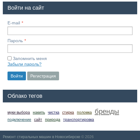
Войти на сайт
E-mail
Пароль
Запомнить меня
Забыли пароль?
Войти
Регистрация
Облако тегов
бренды
муки выбора
накипь
чистка
стирка
поломка
подключение
сайт
природа
транспортировка
Ремонт стиральных машин в Новосибирске
© 2026