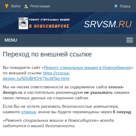
Войти
Регистрация
Поиск
SRVSM
.RU
MENU
Переход по внешней ссылке
Вы покидаете сайт «
Ремонт стиральных машин в Новосибирске
»
по внешней ссылке
https://crocus-
design.ru/6DvBHCH/7buWSpi.html
.
Мы не несем ответственности за содержимое сайта
crocus-
design.ru
и настоятельно рекомендуем
не указывать
никаких
своих личных данных на сторонних сайтах.
Если Вы не хотите рисковать безопасностью компьютера,
нажмите
отмена
, иначе вы будете перемещены через
6
секунд
«Ремонт стиральных машин в Новосибирске» всегда
заботится о вашей безопасности.