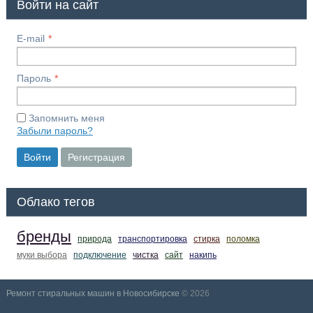
Войти на сайт
E-mail
Пароль
Запомнить меня
Забыли пароль?
Войти
Регистрация
Облако тегов
бренды
природа
транспортировка
стирка
поломка
муки выбора
подключение
чистка
сайт
накипь
Ремонт стиральных машин в Новосибирске
© 2026