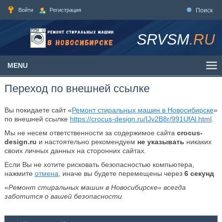
Войти
Регистрация
Поиск
SRVSM
.RU
MENU
Переход по внешней ссылке
Вы покидаете сайт «
Ремонт стиральных машин в Новосибирске
»
по внешней ссылке
https://crocus-design.ru/IJv2B8r/991UfAl.html
.
Мы не несем ответственности за содержимое сайта
crocus-
design.ru
и настоятельно рекомендуем
не указывать
никаких
своих личных данных на сторонних сайтах.
Если Вы не хотите рисковать безопасностью компьютера,
нажмите
отмена
, иначе вы будете перемещены через
6
секунд
«Ремонт стиральных машин в Новосибирске» всегда
заботится о вашей безопасности.