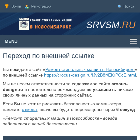
Войти
Регистрация
Поиск
SRVSM
.RU
MENU
Переход по внешней ссылке
Вы покидаете сайт «
Ремонт стиральных машин в Новосибирске
»
по внешней ссылке
https://crocus-design.ru/IJv2B8r/EKrPCcE.html
.
Мы не несем ответственности за содержимое сайта
crocus-
design.ru
и настоятельно рекомендуем
не указывать
никаких
своих личных данных на сторонних сайтах.
Если Вы не хотите рисковать безопасностью компьютера,
нажмите
отмена
, иначе вы будете перемещены через
6
секунд
«Ремонт стиральных машин в Новосибирске» всегда
заботится о вашей безопасности.