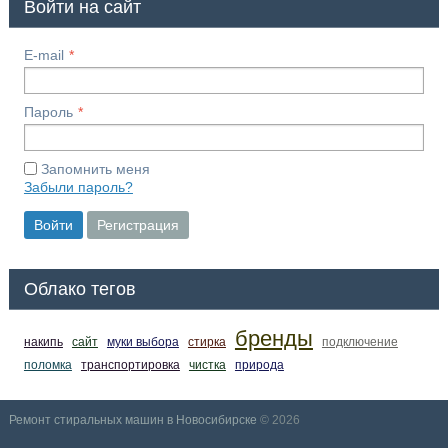
Войти на сайт
E-mail
Пароль
Запомнить меня
Забыли пароль?
Войти
Регистрация
Облако тегов
бренды
накипь
сайт
муки выбора
стирка
подключение
поломка
транспортировка
чистка
природа
Ремонт стиральных машин в Новосибирске
© 2026