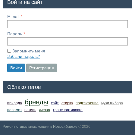
Войти на сайт
E-mail
Пароль
Запомнить меня
Забыли пароль?
Войти
Регистрация
Облако тегов
бренды
природа
сайт
стирка
подключение
муки выбора
поломка
накипь
чистка
транспортировка
Ремонт стиральных машин в Новосибирске
© 2026