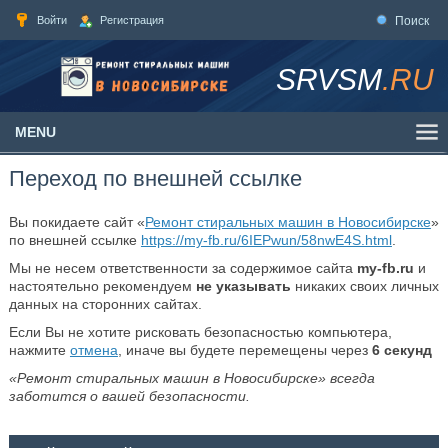
Войти
Регистрация
Поиск
SRVSM
.RU
MENU
Переход по внешней ссылке
Вы покидаете сайт «
Ремонт стиральных машин в Новосибирске
»
по внешней ссылке
https://my-fb.ru/6IEPwun/58nwE4S.html
.
Мы не несем ответственности за содержимое сайта
my-fb.ru
и
настоятельно рекомендуем
не указывать
никаких своих личных
данных на сторонних сайтах.
Если Вы не хотите рисковать безопасностью компьютера,
нажмите
отмена
, иначе вы будете перемещены через
6
секунд
«Ремонт стиральных машин в Новосибирске» всегда
заботится о вашей безопасности.