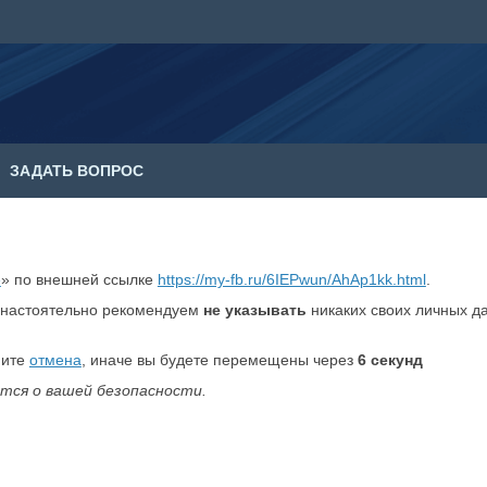
ЗАДАТЬ ВОПРОС
е
» по внешней ссылке
https://my-fb.ru/6IEPwun/AhAp1kk.html
.
настоятельно рекомендуем
не указывать
никаких своих личных д
мите
отмена
, иначе вы будете перемещены через
6
секунд
тся о вашей безопасности.