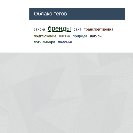
Облако тегов
бренды
стирка
сайт
транспортировка
подключение
чистка
природа
накипь
муки выбора
поломка