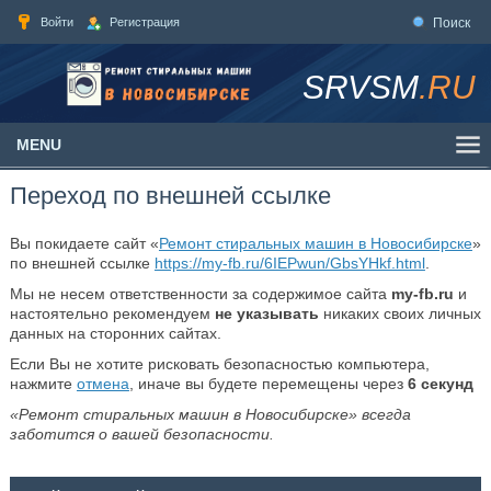
Войти
Регистрация
Поиск
SRVSM
.RU
MENU
Переход по внешней ссылке
Вы покидаете сайт «
Ремонт стиральных машин в Новосибирске
»
по внешней ссылке
https://my-fb.ru/6IEPwun/GbsYHkf.html
.
Мы не несем ответственности за содержимое сайта
my-fb.ru
и
настоятельно рекомендуем
не указывать
никаких своих личных
данных на сторонних сайтах.
Если Вы не хотите рисковать безопасностью компьютера,
нажмите
отмена
, иначе вы будете перемещены через
6
секунд
«Ремонт стиральных машин в Новосибирске» всегда
заботится о вашей безопасности.