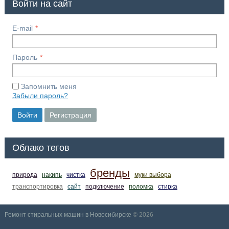
Войти на сайт
E-mail
Пароль
Запомнить меня
Забыли пароль?
Войти
Регистрация
Облако тегов
бренды
природа
накипь
чистка
муки выбора
транспортировка
сайт
подключение
поломка
стирка
Ремонт стиральных машин в Новосибирске
© 2026