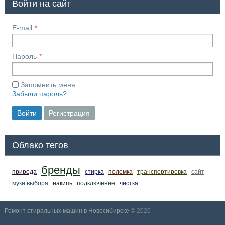
Войти на сайт
E-mail
Пароль
Запомнить меня
Забыли пароль?
Войти
Регистрация
Облако тегов
бренды
природа
стирка
поломка
транспортировка
сайт
муки выбора
накипь
подключение
чистка
Ремонт стиральных машин в Новосибирске
© 2026