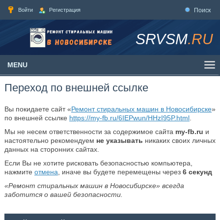
Войти
Регистрация
Поиск
SRVSM
.RU
MENU
Переход по внешней ссылке
Вы покидаете сайт «
Ремонт стиральных машин в Новосибирске
»
по внешней ссылке
https://my-fb.ru/6IEPwun/HHzI95P.html
.
Мы не несем ответственности за содержимое сайта
my-fb.ru
и
настоятельно рекомендуем
не указывать
никаких своих личных
данных на сторонних сайтах.
Если Вы не хотите рисковать безопасностью компьютера,
нажмите
отмена
, иначе вы будете перемещены через
6
секунд
«Ремонт стиральных машин в Новосибирске» всегда
заботится о вашей безопасности.