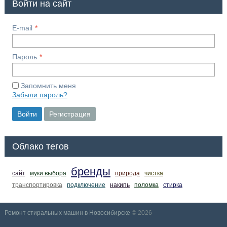
Войти на сайт
E-mail
Пароль
Запомнить меня
Забыли пароль?
Войти
Регистрация
Облако тегов
бренды
сайт
муки выбора
природа
чистка
транспортировка
подключение
накипь
поломка
стирка
Ремонт стиральных машин в Новосибирске
© 2026