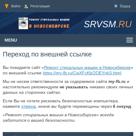
Войти
Регистрация
Поиск
SRVSM
.RU
MENU
Переход по внешней ссылке
Вы покидаете сайт «
Ремонт стиральных машин в Новосибирске
»
по внешней ссылке
https://my-fb.ru/CwXFcKb/2OEYnkS.html
.
Мы не несем ответственности за содержимое сайта
my-fb.ru
и
настоятельно рекомендуем
не указывать
никаких своих личных
данных на сторонних сайтах.
Если Вы не хотите рисковать безопасностью компьютера,
нажмите
отмена
, иначе вы будете перемещены через
6
секунд
«Ремонт стиральных машин в Новосибирске» всегда
заботится о вашей безопасности.