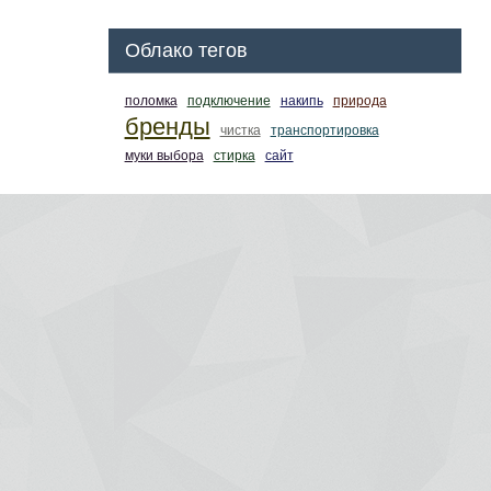
Облако тегов
поломка
подключение
накипь
природа
бренды
чистка
транспортировка
муки выбора
стирка
сайт