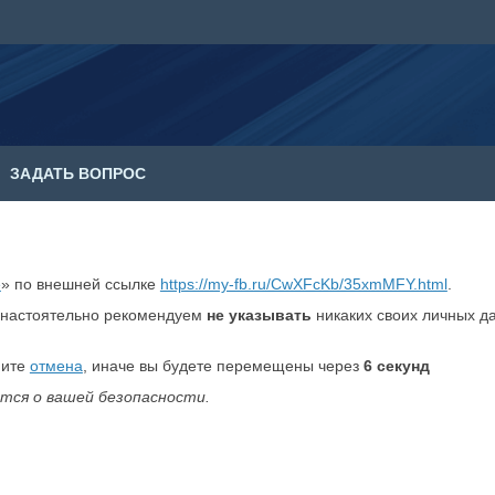
ЗАДАТЬ ВОПРОС
е
» по внешней ссылке
https://my-fb.ru/CwXFcKb/35xmMFY.html
.
настоятельно рекомендуем
не указывать
никаких своих личных д
мите
отмена
, иначе вы будете перемещены через
6
секунд
тся о вашей безопасности.