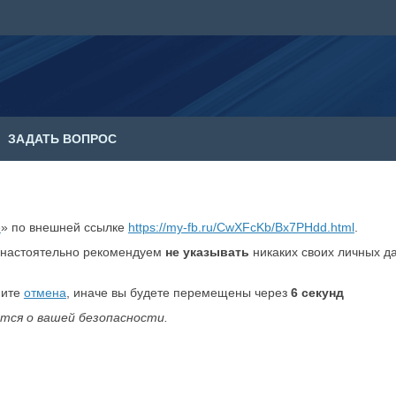
ЗАДАТЬ ВОПРОС
е
» по внешней ссылке
https://my-fb.ru/CwXFcKb/Bx7PHdd.html
.
настоятельно рекомендуем
не указывать
никаких своих личных д
мите
отмена
, иначе вы будете перемещены через
6
секунд
тся о вашей безопасности.