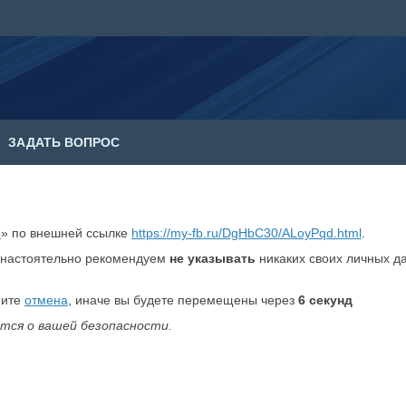
ЗАДАТЬ ВОПРОС
е
» по внешней ссылке
https://my-fb.ru/DgHbC30/ALoyPqd.html
.
настоятельно рекомендуем
не указывать
никаких своих личных д
мите
отмена
, иначе вы будете перемещены через
6
секунд
тся о вашей безопасности.