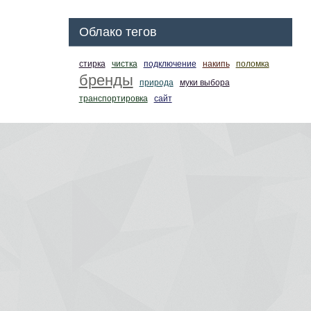
Облако тегов
стирка
чистка
подключение
накипь
поломка
бренды
природа
муки выбора
транспортировка
сайт