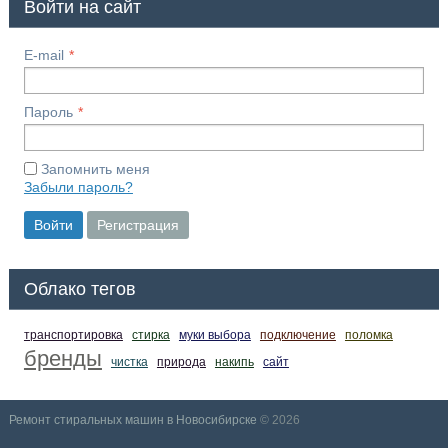
Войти на сайт
E-mail
Пароль
Запомнить меня
Забыли пароль?
Войти
Регистрация
Облако тегов
транспортировка
стирка
муки выбора
подключение
поломка
бренды
чистка
природа
накипь
сайт
Ремонт стиральных машин в Новосибирске
© 2026