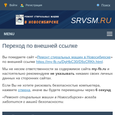
Войти
Регистрация
Поиск
SRVSM
.RU
MENU
Переход по внешней ссылке
Вы покидаете сайт «
Ремонт стиральных машин в Новосибирске
»
по внешней ссылке
https://my-fb.ru/DgHbC30/D9zCRKh.html
.
Мы не несем ответственности за содержимое сайта
my-fb.ru
и
настоятельно рекомендуем
не указывать
никаких своих личных
данных на сторонних сайтах.
Если Вы не хотите рисковать безопасностью компьютера,
нажмите
отмена
, иначе вы будете перемещены через
6
секунд
«Ремонт стиральных машин в Новосибирске» всегда
заботится о вашей безопасности.