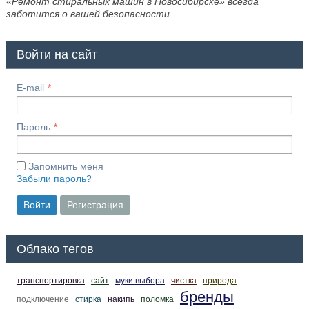
«Ремонт стиральных машин в Новосибирске» всегда
заботится о вашей безопасности.
Войти на сайт
E-mail
Пароль
Запомнить меня
Забыли пароль?
Войти
Регистрация
Облако тегов
транспортировка
сайт
муки выбора
чистка
природа
бренды
подключение
стирка
накипь
поломка