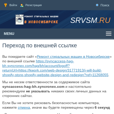
Войти
Регистрация
Поиск
SRVSM
.RU
MENU
Переход по внешней ссылке
Вы покидаете сайт «
Ремонт стиральных машин в Новосибирске
»
по внешней ссылке
https://syncaccess-hag-
bh.syncronex.com/hag/bh/account/logoff?
returnUrl=https://kwork.com/web-design/31771913/i-will-build-
shopify-store-shopify-website-design-and-redesign?ref=11268055
.
Мы не несем ответственности за содержимое сайта
syncaccess-hag-bh.syncronex.com
и настоятельно
рекомендуем
не указывать
никаких своих личных данных на
сторонних сайтах.
Если Вы не хотите рисковать безопасностью компьютера,
нажмите
отмена
, иначе вы будете перемещены через
6
секунд