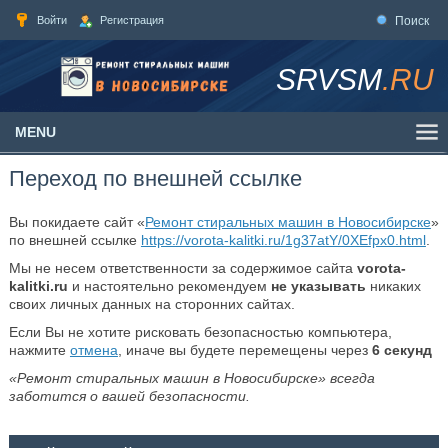
Войти
Регистрация
Поиск
SRVSM
.RU
MENU
Переход по внешней ссылке
Вы покидаете сайт «
Ремонт стиральных машин в Новосибирске
»
по внешней ссылке
https://vorota-kalitki.ru/1g37atY/0XEfpx0.html
.
Мы не несем ответственности за содержимое сайта
vorota-
kalitki.ru
и настоятельно рекомендуем
не указывать
никаких
своих личных данных на сторонних сайтах.
Если Вы не хотите рисковать безопасностью компьютера,
нажмите
отмена
, иначе вы будете перемещены через
6
секунд
«Ремонт стиральных машин в Новосибирске» всегда
заботится о вашей безопасности.