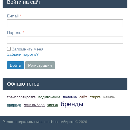
Войти на сайт
E-mail
Пароль
Запомнить меня
Забыли пароль?
Войти
Регистрация
Облако тегов
транспортировка
подключение
поломка
сайт
стирка
накипь
бренды
природа
муки выбора
чистка
Ремонт стиральных машин в Новосибирске
© 2026