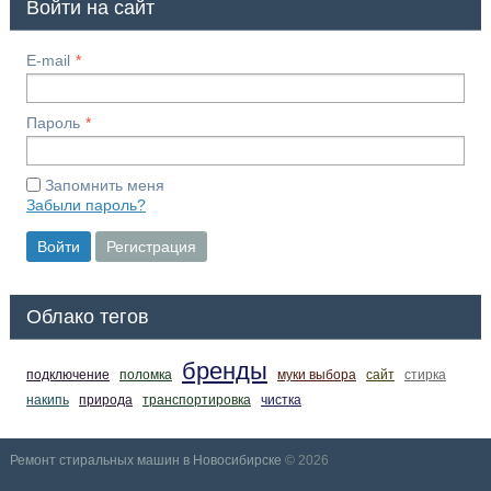
Войти на сайт
E-mail
Пароль
Запомнить меня
Забыли пароль?
Войти
Регистрация
Облако тегов
бренды
подключение
поломка
муки выбора
сайт
стирка
накипь
природа
транспортировка
чистка
Ремонт стиральных машин в Новосибирске
© 2026