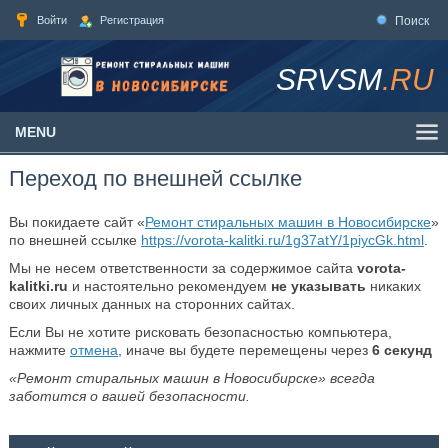
Войти
Регистрация
Поиск
SRVSM
.RU
MENU
Переход по внешней ссылке
Вы покидаете сайт «
Ремонт стиральных машин в Новосибирске
»
по внешней ссылке
https://vorota-kalitki.ru/1g37atY/1piycGk.html
.
Мы не несем ответственности за содержимое сайта
vorota-
kalitki.ru
и настоятельно рекомендуем
не указывать
никаких
своих личных данных на сторонних сайтах.
Если Вы не хотите рисковать безопасностью компьютера,
нажмите
отмена
, иначе вы будете перемещены через
6
секунд
«Ремонт стиральных машин в Новосибирске» всегда
заботится о вашей безопасности.