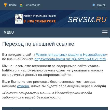
Войти
Регистрация
Поиск
SRVSM
.RU
MENU
Переход по внешней ссылке
Вы покидаете сайт «
Ремонт стиральных машин в Новосибирске
»
по внешней ссылке
https://vorota-kalitki.ru/1g37atY/7JwO12T.html
.
Мы не несем ответственности за содержимое сайта
vorota-
kalitki.ru
и настоятельно рекомендуем
не указывать
никаких
своих личных данных на сторонних сайтах.
Если Вы не хотите рисковать безопасностью компьютера,
нажмите
отмена
, иначе вы будете перемещены через
6
секунд
«Ремонт стиральных машин в Новосибирске» всегда
заботится о вашей безопасности.