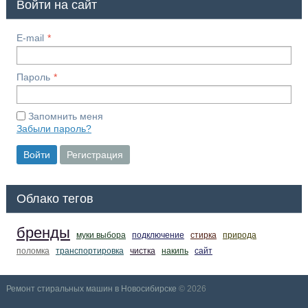
Войти на сайт
E-mail
Пароль
Запомнить меня
Забыли пароль?
Войти
Регистрация
Облако тегов
бренды
муки выбора
подключение
стирка
природа
поломка
транспортировка
чистка
накипь
сайт
Ремонт стиральных машин в Новосибирске
© 2026