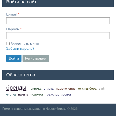
Войти на сайт
E-mail
Пароль
Запомнить меня
Забыли пароль?
Войти
Регистрация
Облако тегов
бренды
природа
стирка
подключение
муки выбора
сайт
чистка
накипь
поломка
транспортировка
Ремонт стиральных машин в Новосибирске
© 2026