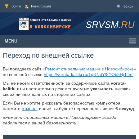
Войти
Регистрация
Поиск
SRVSM
.RU
MENU
Переход по внешней ссылке
Вы покидаете сайт «
Ремонт стиральных машин в Новосибирске
»
по внешней ссылке
https://vorota-kalitki.ru/1g37atY/8YOb5Hj.html
.
Мы не несем ответственности за содержимое сайта
vorota-
kalitki.ru
и настоятельно рекомендуем
не указывать
никаких
своих личных данных на сторонних сайтах.
Если Вы не хотите рисковать безопасностью компьютера,
нажмите
отмена
, иначе вы будете перемещены через
6
секунд
«Ремонт стиральных машин в Новосибирске» всегда
заботится о вашей безопасности.