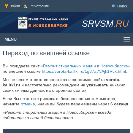
Войти
Регистрация
Поиск
SRVSM
.RU
MENU
Переход по внешней ссылке
Вы покидаете сайт «
Ремонт стиральных машин в Новосибирске
»
по внешней ссылке
https://vorota-kalitki.ru/1g37atY/Ajk1Rck.html
.
Мы не несем ответственности за содержимое сайта
vorota-
kalitki.ru
и настоятельно рекомендуем
не указывать
никаких
своих личных данных на сторонних сайтах.
Если Вы не хотите рисковать безопасностью компьютера,
нажмите
отмена
, иначе вы будете перемещены через
6
секунд
«Ремонт стиральных машин в Новосибирске» всегда
заботится о вашей безопасности.