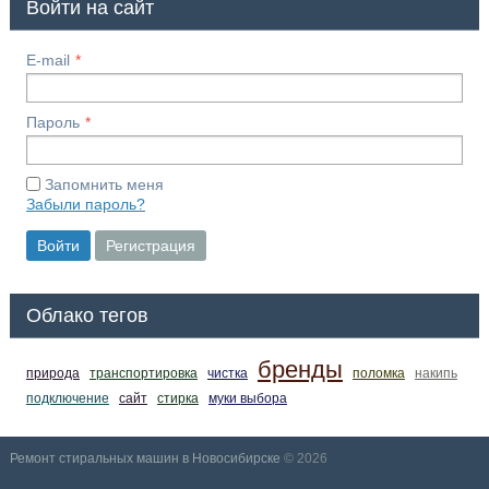
Войти на сайт
E-mail
Пароль
Запомнить меня
Забыли пароль?
Войти
Регистрация
Облако тегов
бренды
природа
транспортировка
чистка
поломка
накипь
подключение
сайт
стирка
муки выбора
Ремонт стиральных машин в Новосибирске
© 2026