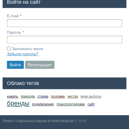
Войти на сайт
E-mail
Пароль
Запомнить меня
Забыли пароль?
Войти
Регистрация
Облако тегов
накипь
природа
стирка
поломка
чистка
муки выбора
бренды
подключение
транспортировка
сайт
Ремонт стиральных машин в Новосибирске
© 2026