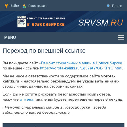
Войти
Регистрация
Поиск
SRVSM
.RU
MENU
Переход по внешней ссылке
Вы покидаете сайт «
Ремонт стиральных машин в Новосибирске
»
по внешней ссылке
https://vorota-kalitki.ru/1g37atY/GBlKPzC.html
.
Мы не несем ответственности за содержимое сайта
vorota-
kalitki.ru
и настоятельно рекомендуем
не указывать
никаких
своих личных данных на сторонних сайтах.
Если Вы не хотите рисковать безопасностью компьютера,
нажмите
отмена
, иначе вы будете перемещены через
6
секунд
«Ремонт стиральных машин в Новосибирске» всегда
заботится о вашей безопасности.