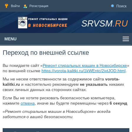
Войти
Регистрация
Поиск
SRVSM
.RU
MENU
Переход по внешней ссылке
Вы покидаете сайт «
Ремонт стиральных машин в Новосибирске
»
по внешней ссылке
https://vorota-kalitki.ru/1kWEntc/2ixtJOD.html
.
Мы не несем ответственности за содержимое сайта
vorota-
kalitki.ru
и настоятельно рекомендуем
не указывать
никаких
своих личных данных на сторонних сайтах.
Если Вы не хотите рисковать безопасностью компьютера,
нажмите
отмена
, иначе вы будете перемещены через
6
секунд
«Ремонт стиральных машин в Новосибирске» всегда
заботится о вашей безопасности.