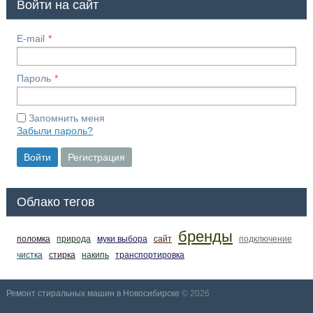
Войти на сайт
E-mail
Пароль
Запомнить меня
Забыли пароль?
Войти
Регистрация
Облако тегов
бренды
поломка
природа
муки выбора
сайт
подключение
чистка
стирка
накипь
транспортировка
Ремонт стиральных машин в Новосибирске
© 2026