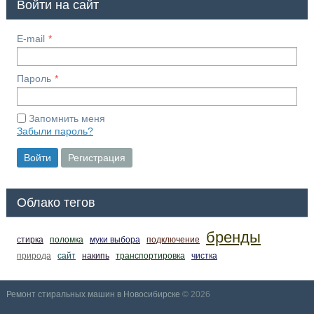
Войти на сайт
E-mail
Пароль
Запомнить меня
Забыли пароль?
Войти
Регистрация
Облако тегов
бренды
стирка
поломка
муки выбора
подключение
природа
сайт
накипь
транспортировка
чистка
Ремонт стиральных машин в Новосибирске
© 2026