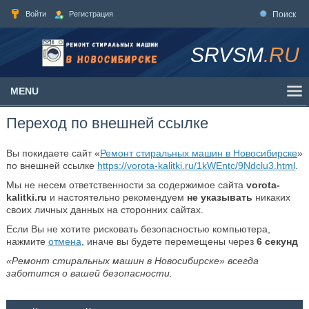
Войти
Регистрация
Поиск
SRVSM
.RU
MENU
Переход по внешней ссылке
Вы покидаете сайт «
Ремонт стиральных машин в Новосибирске
»
по внешней ссылке
https://vorota-kalitki.ru/1kWEntc/9Ndclu3.html
.
Мы не несем ответственности за содержимое сайта
vorota-
kalitki.ru
и настоятельно рекомендуем
не указывать
никаких
своих личных данных на сторонних сайтах.
Если Вы не хотите рисковать безопасностью компьютера,
нажмите
отмена
, иначе вы будете перемещены через
6
секунд
«Ремонт стиральных машин в Новосибирске» всегда
заботится о вашей безопасности.