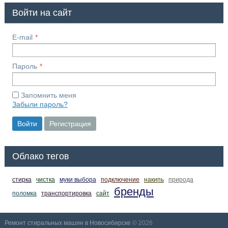
Войти на сайт
E-mail
Пароль
Запомнить меня
Забыли пароль?
Войти
Регистрация
Облако тегов
стирка
чистка
муки выбора
подключение
накипь
природа
бренды
поломка
транспортировка
сайт
Ремонт стиральных машин в Новосибирске
© 2026