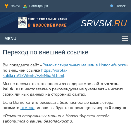
Войти
Регистрация
Поиск
SRVSM
.RU
MENU
Переход по внешней ссылке
Вы покидаете сайт «
Ремонт стиральных машин в Новосибирске
»
по внешней ссылке
https://vorota-
kalitki.ru/1kWEntc/FzEN5aM.html
.
Мы не несем ответственности за содержимое сайта
vorota-
kalitki.ru
и настоятельно рекомендуем
не указывать
никаких
своих личных данных на сторонних сайтах.
Если Вы не хотите рисковать безопасностью компьютера,
нажмите
отмена
, иначе вы будете перемещены через
6
секунд
«Ремонт стиральных машин в Новосибирске» всегда
заботится о вашей безопасности.