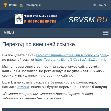
Войти
Регистрация
Поиск
SRVSM
.RU
MENU
Переход по внешней ссылке
Вы покидаете сайт «
Ремонт стиральных машин в Новосибирске
»
по внешней ссылке
https://vorota-kalitki.ru/3lCsL9v/ArjZwZa.html
.
Мы не несем ответственности за содержимое сайта
vorota-
kalitki.ru
и настоятельно рекомендуем
не указывать
никаких
своих личных данных на сторонних сайтах.
Если Вы не хотите рисковать безопасностью компьютера,
нажмите
отмена
, иначе вы будете перемещены через
6
секунд
«Ремонт стиральных машин в Новосибирске» всегда
заботится о вашей безопасности.