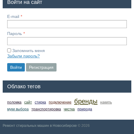
Войти на сайт
E-mail
Пароль
Запомнить меня
Забыли пароль?
Войти
Регистрация
Облако тегов
бренды
поломка
сайт
стирка
подключение
накипь
муки выбора
транспортировка
чистка
природа
Ремонт стиральных машин в Новосибирске
© 2026