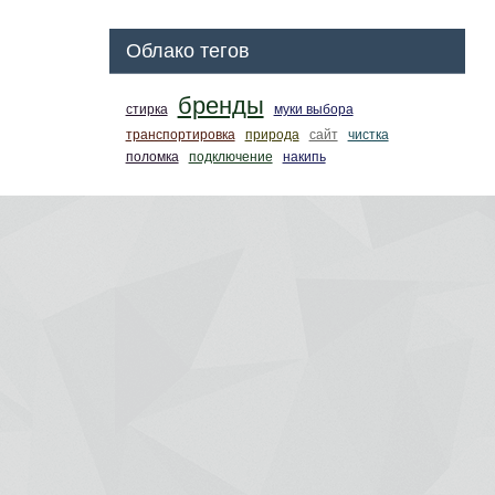
Облако тегов
бренды
стирка
муки выбора
транспортировка
природа
сайт
чистка
поломка
подключение
накипь