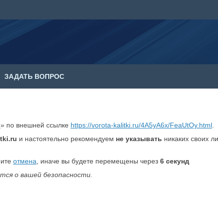
ЗАДАТЬ ВОПРОС
е
» по внешней ссылке
https://vorota-kalitki.ru/4A5yA6x/FeaUtOy.html
.
tki.ru
и настоятельно рекомендуем
не указывать
никаких своих л
мите
отмена
, иначе вы будете перемещены через
6
секунд
тся о вашей безопасности.