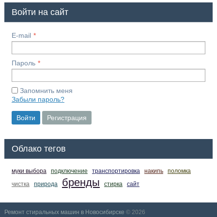
Войти на сайт
E-mail
Пароль
Запомнить меня
Забыли пароль?
Войти
Регистрация
Облако тегов
муки выбора
подключение
транспортировка
накипь
поломка
бренды
чистка
природа
стирка
сайт
Ремонт стиральных машин в Новосибирске
© 2026