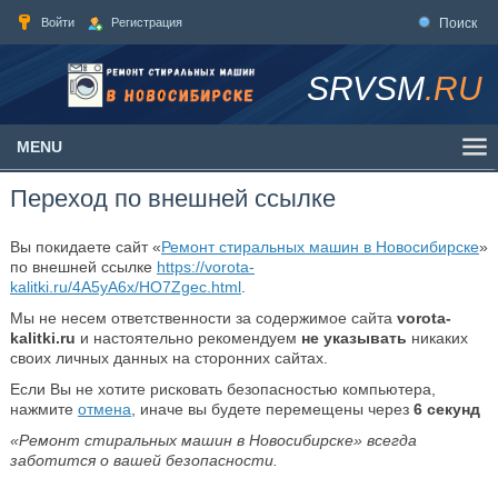
Войти
Регистрация
Поиск
SRVSM
.RU
MENU
Переход по внешней ссылке
Вы покидаете сайт «
Ремонт стиральных машин в Новосибирске
»
по внешней ссылке
https://vorota-
kalitki.ru/4A5yA6x/HO7Zgec.html
.
Мы не несем ответственности за содержимое сайта
vorota-
kalitki.ru
и настоятельно рекомендуем
не указывать
никаких
своих личных данных на сторонних сайтах.
Если Вы не хотите рисковать безопасностью компьютера,
нажмите
отмена
, иначе вы будете перемещены через
6
секунд
«Ремонт стиральных машин в Новосибирске» всегда
заботится о вашей безопасности.