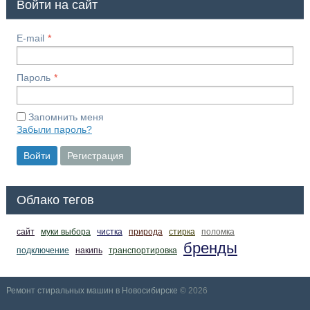
Войти на сайт
E-mail
Пароль
Запомнить меня
Забыли пароль?
Войти
Регистрация
Облако тегов
сайт
муки выбора
чистка
природа
стирка
поломка
бренды
подключение
накипь
транспортировка
Ремонт стиральных машин в Новосибирске
© 2026