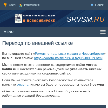
Войти
Регистрация
Поиск
SRVSM
.RU
MENU
Переход по внешней ссылке
Вы покидаете сайт «
Ремонт стиральных машин в Новосибирске
»
по внешней ссылке
https://vorota-kalitki.ru/4DLf4gu/ChlB1iN.html
.
Мы не несем ответственности за содержимое сайта
vorota-
kalitki.ru
и настоятельно рекомендуем
не указывать
никаких
своих личных данных на сторонних сайтах.
Если Вы не хотите рисковать безопасностью компьютера,
нажмите
отмена
, иначе вы будете перемещены через
6
секунд
«Ремонт стиральных машин в Новосибирске» всегда
заботится о вашей безопасности.