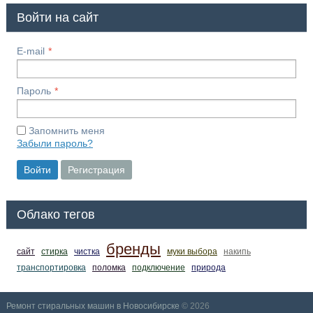
Войти на сайт
E-mail
Пароль
Запомнить меня
Забыли пароль?
Войти
Регистрация
Облако тегов
бренды
сайт
стирка
чистка
муки выбора
накипь
транспортировка
поломка
подключение
природа
Ремонт стиральных машин в Новосибирске
© 2026