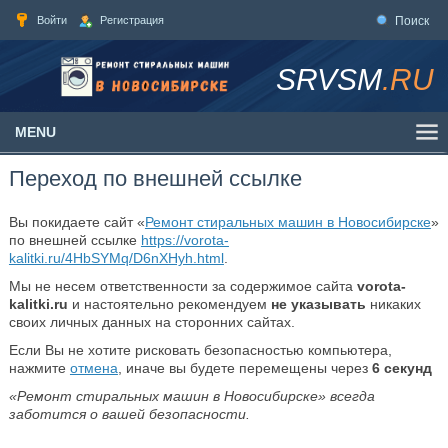
Войти
Регистрация
Поиск
SRVSM
.RU
MENU
Переход по внешней ссылке
Вы покидаете сайт «
Ремонт стиральных машин в Новосибирске
»
по внешней ссылке
https://vorota-
kalitki.ru/4HbSYMq/D6nXHyh.html
.
Мы не несем ответственности за содержимое сайта
vorota-
kalitki.ru
и настоятельно рекомендуем
не указывать
никаких
своих личных данных на сторонних сайтах.
Если Вы не хотите рисковать безопасностью компьютера,
нажмите
отмена
, иначе вы будете перемещены через
6
секунд
«Ремонт стиральных машин в Новосибирске» всегда
заботится о вашей безопасности.