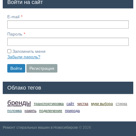
Войти на сайт
E-mail
Пароль
Запомнить меня
Забыли пароль?
Войти
Регистрация
Облако тегов
бренды
транспортировка
сайт
чистка
муки выбора
стирка
поломка
накипь
подключение
природа
Ремонт стиральных машин в Новосибирске
© 2026