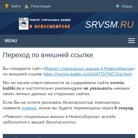
Войти
Регистрация
Поиск
SRVSM
.RU
MENU
Переход по внешней ссылке
Вы покидаете сайт «
Ремонт стиральных машин в Новосибирске
»
по внешней ссылке
https://vorota-kalitki.ru/4Jc0tTO/7fATJXa.html
.
Мы не несем ответственности за содержимое сайта
vorota-
kalitki.ru
и настоятельно рекомендуем
не указывать
никаких
своих личных данных на сторонних сайтах.
Если Вы не хотите рисковать безопасностью компьютера,
нажмите
отмена
, иначе вы будете перемещены через
6
секунд
«Ремонт стиральных машин в Новосибирске» всегда
заботится о вашей безопасности.