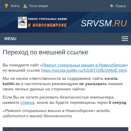
Войти
Регистрация
Поиск
SRVSM
.RU
MENU
Переход по внешней ссылке
Вы покидаете сайт «
Ремонт стиральных машин в Новосибирске
»
по внешней ссылке
https://vorota-kalitki.ru/4Jc0tTO/BcGAfwE.html
.
Мы не несем ответственности за содержимое сайта
vorota-
kalitki.ru
и настоятельно рекомендуем
не указывать
никаких
своих личных данных на сторонних сайтах.
Если Вы не хотите рисковать безопасностью компьютера,
нажмите
отмена
, иначе вы будете перемещены через
6
секунд
«Ремонт стиральных машин в Новосибирске» всегда
заботится о вашей безопасности.