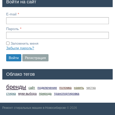
Войти на сайт
E-mail
Пароль
Запомнить меня
Забыли пароль?
Войти
Регистрация
Облако тегов
бренды
сайт
подключение
поломка
накипь
чистка
стирка
муки выбора
природа
транспортировка
Ремонт стиральных машин в Новосибирске
© 2026