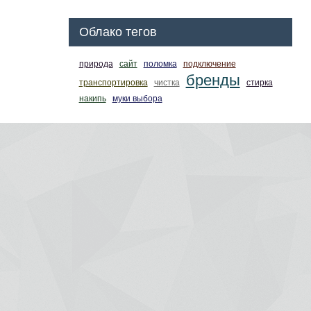
Облако тегов
природа
сайт
поломка
подключение
бренды
транспортировка
чистка
стирка
накипь
муки выбора