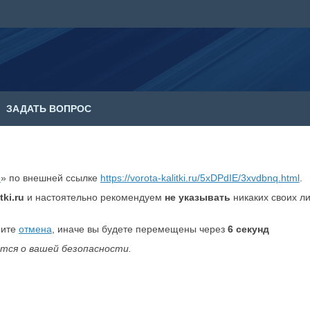
ЗАДАТЬ ВОПРОС
е
» по внешней ссылке
https://vorota-kalitki.ru/5xDPdIE/3xvdbnq.html
.
tki.ru
и настоятельно рекомендуем
не указывать
никаких своих л
мите
отмена
, иначе вы будете перемещены через
6
секунд
тся о вашей безопасности.