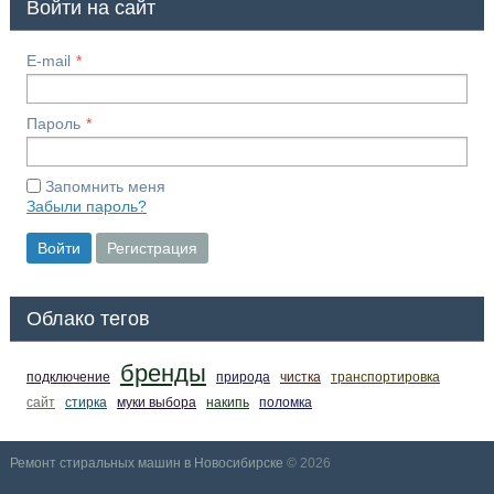
Войти на сайт
E-mail
Пароль
Запомнить меня
Забыли пароль?
Войти
Регистрация
Облако тегов
бренды
подключение
природа
чистка
транспортировка
сайт
стирка
муки выбора
накипь
поломка
Ремонт стиральных машин в Новосибирске
© 2026