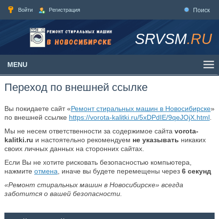
Войти
Регистрация
Поиск
SRVSM
.RU
MENU
Переход по внешней ссылке
Вы покидаете сайт «
Ремонт стиральных машин в Новосибирске
»
по внешней ссылке
https://vorota-kalitki.ru/5xDPdIE/9qeJOjX.html
.
Мы не несем ответственности за содержимое сайта
vorota-
kalitki.ru
и настоятельно рекомендуем
не указывать
никаких
своих личных данных на сторонних сайтах.
Если Вы не хотите рисковать безопасностью компьютера,
нажмите
отмена
, иначе вы будете перемещены через
6
секунд
«Ремонт стиральных машин в Новосибирске» всегда
заботится о вашей безопасности.