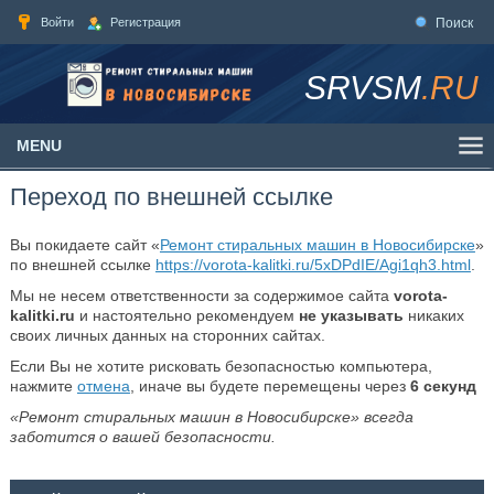
Войти
Регистрация
Поиск
SRVSM
.RU
MENU
Переход по внешней ссылке
Вы покидаете сайт «
Ремонт стиральных машин в Новосибирске
»
по внешней ссылке
https://vorota-kalitki.ru/5xDPdIE/Agi1qh3.html
.
Мы не несем ответственности за содержимое сайта
vorota-
kalitki.ru
и настоятельно рекомендуем
не указывать
никаких
своих личных данных на сторонних сайтах.
Если Вы не хотите рисковать безопасностью компьютера,
нажмите
отмена
, иначе вы будете перемещены через
6
секунд
«Ремонт стиральных машин в Новосибирске» всегда
заботится о вашей безопасности.