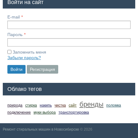
Войти на сайт
E-mail
Пароль
Запомнить меня
Забыли пароль?
Войти
Регистрация
Облако тегов
бренды
природа
стирка
накипь
чистка
сайт
поломка
подключение
муки выбора
транспортировка
Ремонт стиральных машин в Новосибирске
© 2026