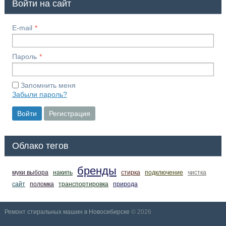
Войти на сайт
E-mail
Пароль
Запомнить меня
Забыли пароль?
Войти
Регистрация
Облако тегов
бренды
муки выбора
накипь
стирка
подключение
чистка
сайт
поломка
транспортировка
природа
Ремонт стиральных машин в Новосибирске
© 2026