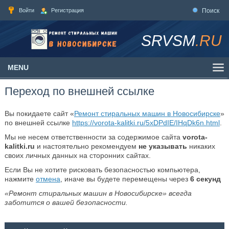
Войти
Регистрация
Поиск
SRVSM
.RU
MENU
Переход по внешней ссылке
Вы покидаете сайт «
Ремонт стиральных машин в Новосибирске
»
по внешней ссылке
https://vorota-kalitki.ru/5xDPdIE/IHqDk6n.html
.
Мы не несем ответственности за содержимое сайта
vorota-
kalitki.ru
и настоятельно рекомендуем
не указывать
никаких
своих личных данных на сторонних сайтах.
Если Вы не хотите рисковать безопасностью компьютера,
нажмите
отмена
, иначе вы будете перемещены через
6
секунд
«Ремонт стиральных машин в Новосибирске» всегда
заботится о вашей безопасности.