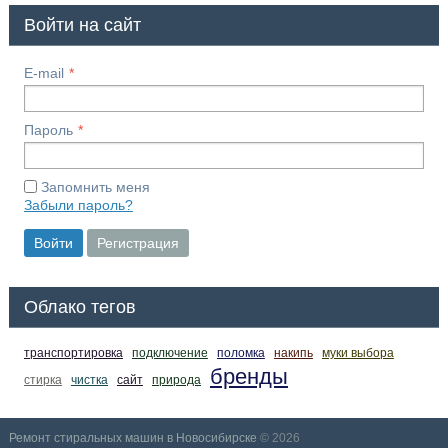
Войти на сайт
E-mail
Пароль
Запомнить меня
Забыли пароль?
Войти
Регистрация
Облако тегов
транспортировка
подключение
поломка
накипь
муки выбора
бренды
стирка
чистка
сайт
природа
Ремонт стиральных машин в Новосибирске
© 2026