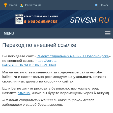
Войти
Регистрация
Поиск
SRVSM
.RU
MENU
Переход по внешней ссылке
Вы покидаете сайт «
Ремонт стиральных машин в Новосибирске
»
по внешней ссылке
https://vorota-
kalitki.ru/6Hh7hOO/BfRXF2E.html
.
Мы не несем ответственности за содержимое сайта
vorota-
kalitki.ru
и настоятельно рекомендуем
не указывать
никаких
своих личных данных на сторонних сайтах.
Если Вы не хотите рисковать безопасностью компьютера,
нажмите
отмена
, иначе вы будете перемещены через
6
секунд
«Ремонт стиральных машин в Новосибирске» всегда
заботится о вашей безопасности.