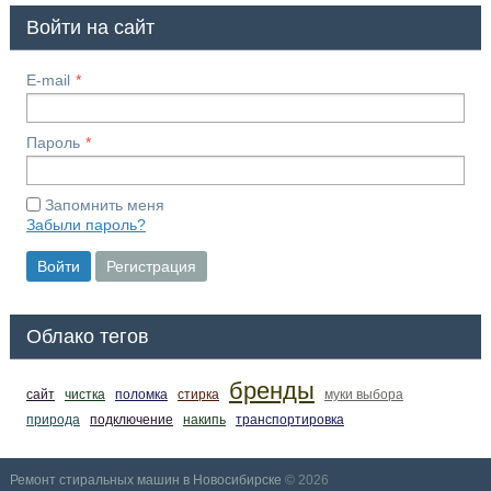
Войти на сайт
E-mail
Пароль
Запомнить меня
Забыли пароль?
Войти
Регистрация
Облако тегов
бренды
сайт
чистка
поломка
стирка
муки выбора
природа
подключение
накипь
транспортировка
Ремонт стиральных машин в Новосибирске
© 2026