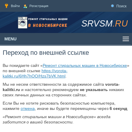
Войти
Регистрация
Поиск
SRVSM
.RU
MENU
Переход по внешней ссылке
Вы покидаете сайт «
Ремонт стиральных машин в Новосибирске
»
по внешней ссылке
https://vorota-
kalitki.ru/6Hh7hOO/Hzs7bVK.html
.
Мы не несем ответственности за содержимое сайта
vorota-
kalitki.ru
и настоятельно рекомендуем
не указывать
никаких
своих личных данных на сторонних сайтах.
Если Вы не хотите рисковать безопасностью компьютера,
нажмите
отмена
, иначе вы будете перемещены через
6
секунд
«Ремонт стиральных машин в Новосибирске» всегда
заботится о вашей безопасности.