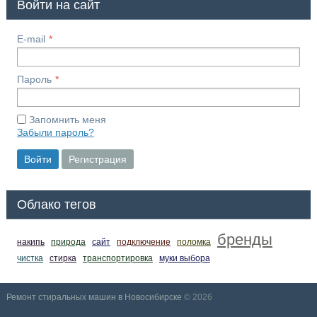
Войти на сайт
E-mail
Пароль
Запомнить меня
Забыли пароль?
Войти
Регистрация
Облако тегов
бренды
накипь
природа
сайт
подключение
поломка
чистка
стирка
транспортировка
муки выбора
Ремонт стиральных машин в Новосибирске
© 2026