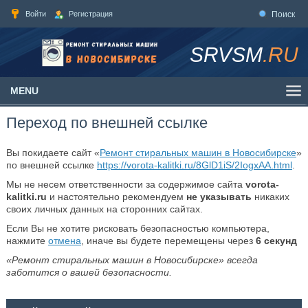
Войти
Регистрация
Поиск
SRVSM
.RU
MENU
Переход по внешней ссылке
Вы покидаете сайт «
Ремонт стиральных машин в Новосибирске
»
по внешней ссылке
https://vorota-kalitki.ru/8GlD1iS/2IogxAA.html
.
Мы не несем ответственности за содержимое сайта
vorota-
kalitki.ru
и настоятельно рекомендуем
не указывать
никаких
своих личных данных на сторонних сайтах.
Если Вы не хотите рисковать безопасностью компьютера,
нажмите
отмена
, иначе вы будете перемещены через
6
секунд
«Ремонт стиральных машин в Новосибирске» всегда
заботится о вашей безопасности.