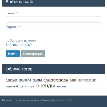
Войти на сайт
E-mail
Пароль
Запомнить меня
Забыли пароль?
Войти
Регистрация
Облако тегов
поломка
природа
чистка
транспортировка
сайт
подключение
бренды
муки выбора
стирка
накипь
Ремонт стиральных машин в Новосибирске
© 2026