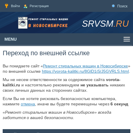
Войти
Регистрация
Поиск
SRVSM
.RU
MENU
Переход по внешней ссылке
Вы покидаете сайт «
Ремонт стиральных машин в Новосибирске
»
по внешней ссылке
https://vorota-kalitki.ru/8GlD1iS/J5GVRLS.html
.
Мы не несем ответственности за содержимое сайта
vorota-
kalitki.ru
и настоятельно рекомендуем
не указывать
никаких
своих личных данных на сторонних сайтах.
Если Вы не хотите рисковать безопасностью компьютера,
нажмите
отмена
, иначе вы будете перемещены через
6
секунд
«Ремонт стиральных машин в Новосибирске» всегда
заботится о вашей безопасности.