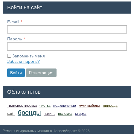
Войти на сайт
E-mail
Пароль
Запомнить меня
Забыли пароль?
Войти
Регистрация
Облако тегов
транспортировка
чистка
подключение
муки выбора
природа
бренды
сайт
накипь
поломка
стирка
Ремонт стиральных машин в Новосибирске
© 2026