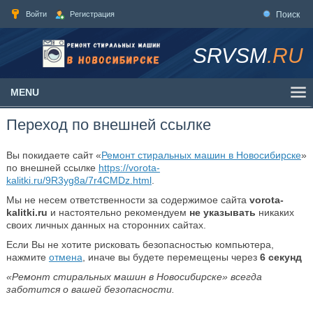
Войти
Регистрация
Поиск
SRVSM
.RU
MENU
Переход по внешней ссылке
Вы покидаете сайт «
Ремонт стиральных машин в Новосибирске
»
по внешней ссылке
https://vorota-
kalitki.ru/9R3yg8a/7r4CMDz.html
.
Мы не несем ответственности за содержимое сайта
vorota-
kalitki.ru
и настоятельно рекомендуем
не указывать
никаких
своих личных данных на сторонних сайтах.
Если Вы не хотите рисковать безопасностью компьютера,
нажмите
отмена
, иначе вы будете перемещены через
6
секунд
«Ремонт стиральных машин в Новосибирске» всегда
заботится о вашей безопасности.