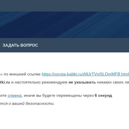
ЗАДАТЬ ВОПРОС
е
» по внешней ссылке
https://vorota-kalitki.ru/A9JrTVn/0LOmMFB.html
tki.ru
и настоятельно рекомендуем
не указывать
никаких своих л
мите
отмена
, иначе вы будете перемещены через
6
секунд
тся о вашей безопасности.