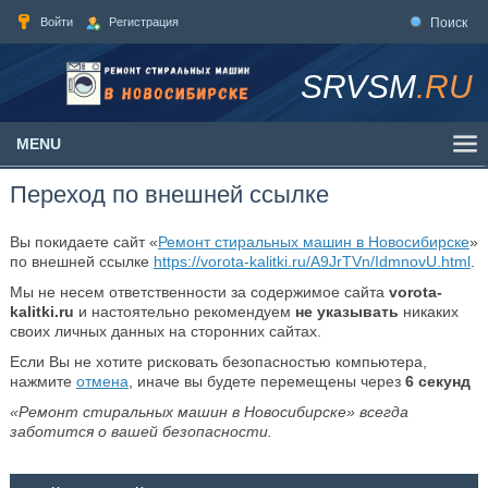
Войти
Регистрация
Поиск
SRVSM
.RU
MENU
Переход по внешней ссылке
Вы покидаете сайт «
Ремонт стиральных машин в Новосибирске
»
по внешней ссылке
https://vorota-kalitki.ru/A9JrTVn/IdmnovU.html
.
Мы не несем ответственности за содержимое сайта
vorota-
kalitki.ru
и настоятельно рекомендуем
не указывать
никаких
своих личных данных на сторонних сайтах.
Если Вы не хотите рисковать безопасностью компьютера,
нажмите
отмена
, иначе вы будете перемещены через
6
секунд
«Ремонт стиральных машин в Новосибирске» всегда
заботится о вашей безопасности.