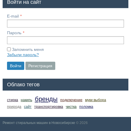
Войти на сайт
E-mail
Пароль
Запомнить меня
Забыли пароль?
Войти
Регистрация
Облако тегов
бренды
стирка
накипь
подключение
муки выбора
природа
сайт
транспортировка
чистка
поломка
Ремонт стиральных машин в Новосибирске
© 2026