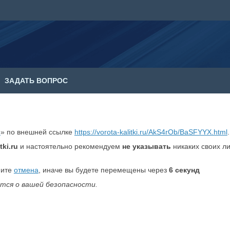
ЗАДАТЬ ВОПРОС
е
» по внешней ссылке
https://vorota-kalitki.ru/AkS4rOb/BaSFYYX.html
.
tki.ru
и настоятельно рекомендуем
не указывать
никаких своих л
мите
отмена
, иначе вы будете перемещены через
6
секунд
тся о вашей безопасности.