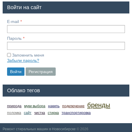
Войти на сайт
E-mail
Пароль
Запомнить меня
Забыли пароль?
Войти
Регистрация
Облако тегов
бренды
природа
муки выбора
накипь
подключение
поломка
сайт
чистка
стирка
транспортировка
Ремонт стиральных машин в Новосибирске
© 2026