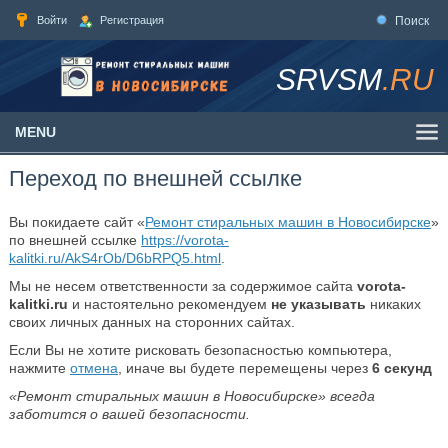
Войти
Регистрация
Поиск
SRVSM
.RU
MENU
Переход по внешней ссылке
Вы покидаете сайт «
Ремонт стиральных машин в Новосибирске
»
по внешней ссылке
https://vorota-
kalitki.ru/AkS4rOb/D6bRPQ5.html
.
Мы не несем ответственности за содержимое сайта
vorota-
kalitki.ru
и настоятельно рекомендуем
не указывать
никаких
своих личных данных на сторонних сайтах.
Если Вы не хотите рисковать безопасностью компьютера,
нажмите
отмена
, иначе вы будете перемещены через
6
секунд
«Ремонт стиральных машин в Новосибирске» всегда
заботится о вашей безопасности.