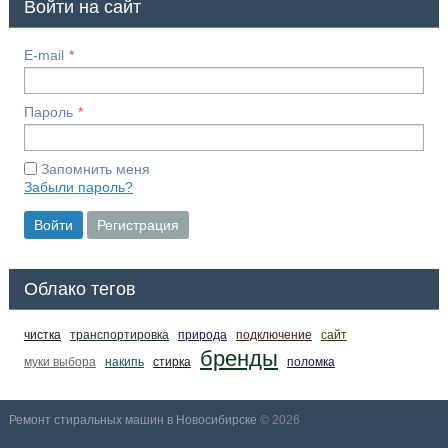
Войти на сайт
E-mail
Пароль
Запомнить меня
Забыли пароль?
Войти
Регистрация
Облако тегов
чистка
транспортировка
природа
подключение
сайт
бренды
муки выбора
накипь
стирка
поломка
Ремонт стиральных машин в Новосибирске
© 2026