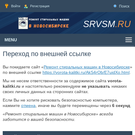
Войти
Регистрация
Поиск
SRVSM
.RU
MENU
Переход по внешней ссылке
Вы покидаете сайт «
Ремонт стиральных машин в Новосибирске
»
по внешней ссылке
https://vorota-kalitki.ru/AkS4rOb/E7uidXo.html
.
Мы не несем ответственности за содержимое сайта
vorota-
kalitki.ru
и настоятельно рекомендуем
не указывать
никаких
своих личных данных на сторонних сайтах.
Если Вы не хотите рисковать безопасностью компьютера,
нажмите
отмена
, иначе вы будете перемещены через
6
секунд
«Ремонт стиральных машин в Новосибирске» всегда
заботится о вашей безопасности.