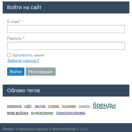
Войти на сайт
E-mail
Пароль
Запомнить меня
Забыли пароль?
Войти
Регистрация
Облако тегов
бренды
природа
сайт
чистка
стирка
поломка
накипь
муки выбора
подключение
транспортировка
Ремонт стиральных машин в Новосибирске
© 2026