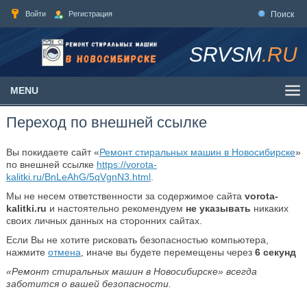
Войти
Регистрация
Поиск
SRVSM
.RU
MENU
Переход по внешней ссылке
Вы покидаете сайт «
Ремонт стиральных машин в Новосибирске
»
по внешней ссылке
https://vorota-
kalitki.ru/BnLeAhG/5qVgnN3.html
.
Мы не несем ответственности за содержимое сайта
vorota-
kalitki.ru
и настоятельно рекомендуем
не указывать
никаких
своих личных данных на сторонних сайтах.
Если Вы не хотите рисковать безопасностью компьютера,
нажмите
отмена
, иначе вы будете перемещены через
6
секунд
«Ремонт стиральных машин в Новосибирске» всегда
заботится о вашей безопасности.