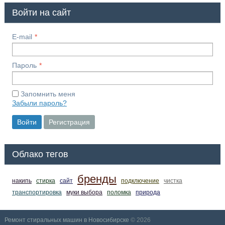
Войти на сайт
E-mail
Пароль
Запомнить меня
Забыли пароль?
Войти
Регистрация
Облако тегов
бренды
накипь
стирка
сайт
подключение
чистка
транспортировка
муки выбора
поломка
природа
Ремонт стиральных машин в Новосибирске
© 2026