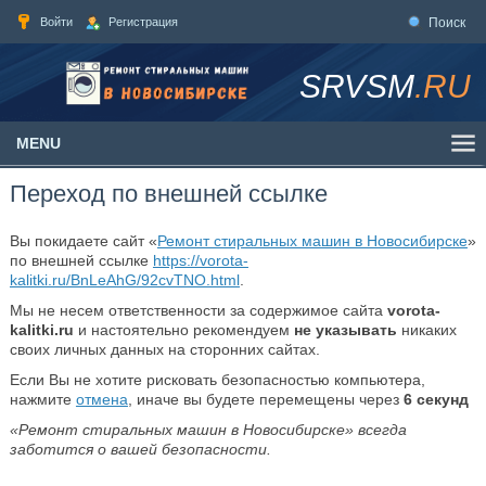
Войти
Регистрация
Поиск
SRVSM
.RU
MENU
Переход по внешней ссылке
Вы покидаете сайт «
Ремонт стиральных машин в Новосибирске
»
по внешней ссылке
https://vorota-
kalitki.ru/BnLeAhG/92cvTNO.html
.
Мы не несем ответственности за содержимое сайта
vorota-
kalitki.ru
и настоятельно рекомендуем
не указывать
никаких
своих личных данных на сторонних сайтах.
Если Вы не хотите рисковать безопасностью компьютера,
нажмите
отмена
, иначе вы будете перемещены через
6
секунд
«Ремонт стиральных машин в Новосибирске» всегда
заботится о вашей безопасности.